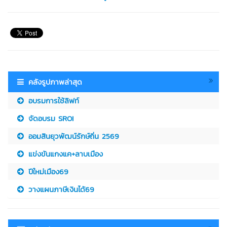
คลังรูปภาพล่าสุด
อบรมการใช้ลิฟท์
จัดอบรม SROI
ออมสินยุวพัฒน์รักษ์ถิ่น 2569
แข่งขันแกงแค+ลาบเมือง
ปีใหม่เมือง69
วางแผนภาษีเงินได้69