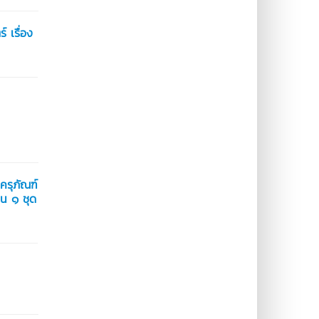
 เรื่อง
ครุภัณฑ์
น ๑ ชุด