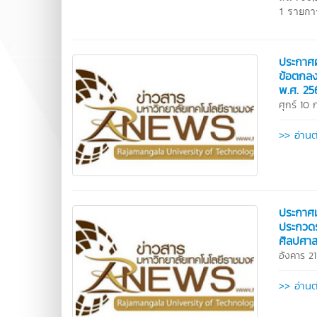
1 รายก
ประกาศผ
ข้อตกลง
พ.ศ. 25
ศุกร์ 10
>> อ่านต
ประกาศม
ประกวดร
ศิลปศาส
อังคาร 2
>> อ่านต