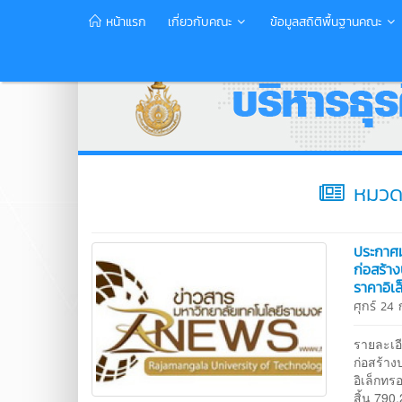
หน้าแรก
เกี่ยวกับคณะ
ข้อมูลสถิติพื้นฐานคณะ
หมวดหม
ประกาศม
ก่อสร้า
ราคาอิเ
ศุกร์ 2
รายละเอ
ก่อสร้า
อิเล็กทร
สิ้น 79