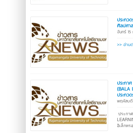
ประกวดร
ศิลปศาส
จันทร์ 1
>> อ่านต
ประกาศ 
(BALA L
ประกวดร
พฤหัสบดี
ประกาศ 
LEARNIN
อิเล็กทรอ