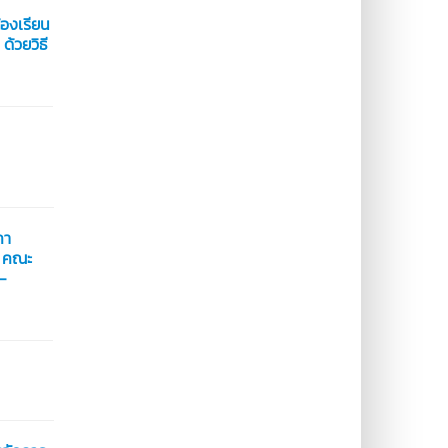
้องเรียน
้วยวิธี
คา
ร คณะ
e-