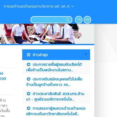
การขอกำหนดตำแหน่งทางวิชาการ ผศ. รศ. ศ.
TH
EN
ข่าวล่าสุด
ประกาศรายชื่อผู้สอบคัดเลือกได้
เพื่อจ้างเป็นพนักงานในสถาบ...
าง
ะกวด
ประกาศรับสมัครบุคคลทั่วไปเพื่อ
จ้างเป็นลูกจ้างชั่วคราว คร...
ข่าวประชาสัมพันธ์ สวส.มทร.ล้าน
นา : ศูนย์รวมบริการเทคโนโล...
จ้าง
ดราคา
การสรรหาผู้สมควรดำรงตำแหน่ง
งินทั้ง
อธิการบดีมหาวิทยาลัยเทคโนโลยี...
นวน