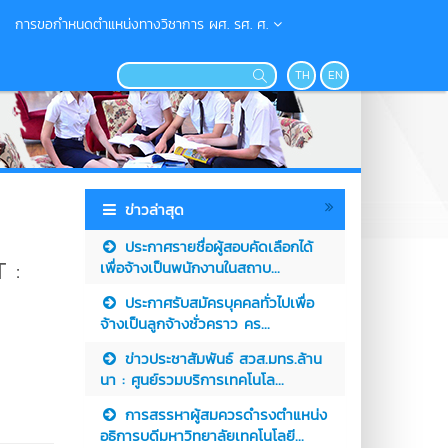
การขอกำหนดตำแหน่งทางวิชาการ ผศ. รศ. ศ.
TH
EN
ข่าวล่าสุด
ประกาศรายชื่อผู้สอบคัดเลือกได้
 :
เพื่อจ้างเป็นพนักงานในสถาบ...
ประกาศรับสมัครบุคคลทั่วไปเพื่อ
จ้างเป็นลูกจ้างชั่วคราว คร...
ข่าวประชาสัมพันธ์ สวส.มทร.ล้าน
นา : ศูนย์รวมบริการเทคโนโล...
การสรรหาผู้สมควรดำรงตำแหน่ง
อธิการบดีมหาวิทยาลัยเทคโนโลยี...