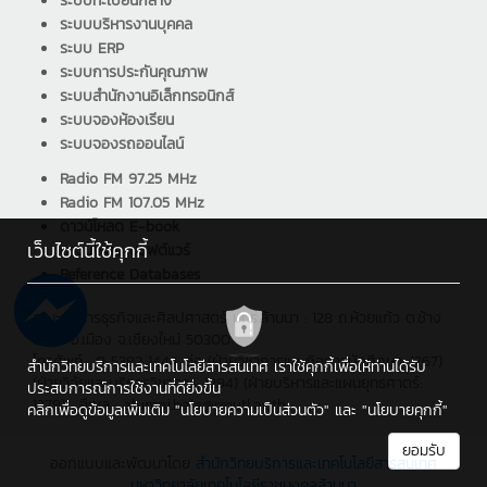
ระบบทะเบียนกลาง
ระบบบริหารงานบุคคล
ระบบ ERP
ระบบการประกันคุณภาพ
ระบบสำนักงานอิเล็กทรอนิกส์
ระบบจองห้องเรียน
ระบบจองรถออนไลน์
Radio FM 97.25 MHz
Radio FM 107.05 MHz
ดาวน์โหลด E-book
เว็บไซต์นี้ใช้คุกกี้
ดาวน์โหลด ซอฟต์แวร์
Reference Databases
คณะบริหารธุรกิจและศิลปศาสตร์ มทร.ล้านนา : 128 ถ.ห้วยแก้ว ต.ช้าง
เผือก อ.เมือง จ.เชียงใหม่ 50300
โทรศัพท์ : 0 5392 1444 ต่อ (ฝ่ายวิชาการและกิจการนักศึกษา: 1267)
สำนักวิทยบริการและเทคโนโลยีสารสนเทศ เราใช้คุกกี้เพื่อให้ท่านได้รับ
(ฝ่ายวิจัยและบริการวิชาการ: 1294) (ฝ่ายบริหารและแผนยุทธศาตร์:
ประสบการณ์การใช้งานที่ดียิ่งขึ้น
1279) , อีเมล : alumni.bala@rmutl.ac.th
คลิกเพื่อดูข้อมูลเพิ่มเติม
"นโยบายความเป็นส่วนตัว"
และ
"นโยบายคุกกี้"
ยอมรับ
ออกแบบและพัฒนาโดย
สำนักวิทยบริการและเทคโนโลยีสารสนเทศ
มหาวิทยาลัยเทคโนโลยีราชมงคลล้านนา