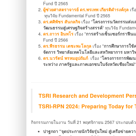
Fund ปี 2565
ผู้ช่วยศาสตราจารย์ ดร.พรเทพ เกียรติดำรงค์กุล
เรื่
ทุนวิจัย Fundamental Fund ปี 2565
ดร.ศศิพัชร สันกลกิจ
เรื่อง "
โครงการนวัตกรรมส่งเสร
วัฒนธรรมสู่เศรษฐกิจสร้างสรรค์
" ทุนวิจัย Fundam
ดร.ถาวร อินทโร
เรื่อง "
การสร้างเซ็นเซอร์กราฟีน
Fund ปี 2566
ดร.พีรธรรม เตชะพะโลกุล
เรื่อง "
การศึกษาการใช้คล
จัดการ วิทยาลัยเทคโนโลยีและสหวิทยาการ มหาว
ดร.นวรัตน์ พรหมอุปถัมภ์
เรื่อง "
โครงการการพัฒนา
ระหว่าง ภาครัฐและภาคเอกชนในจังหวัดเชียงใหม่
TSRI Research and Development Per
TSRI-RPN 2024: Preparing Today for
กิจกรรมภายในงาน วันที่ 21 พฤศจิกายน 2567 ประกอบด้
ปาฐกถา “จุดประกายนักวิจัยรุ่นใหม่ สู่เครือข่ายค