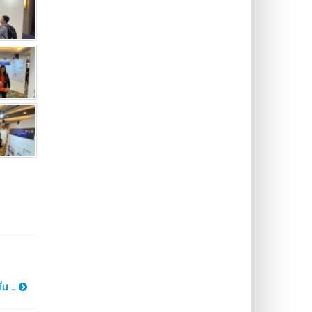
น ...