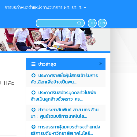
การขอกำหนดตำแหน่งทางวิชาการ ผศ. รศ. ศ.
TH
EN
ข่าวล่าสุด
ประกาศรายชื่อผู้มีสิทธิเข้ารับการ
ย และ
คัดเลือกเพื่อจ้างเป็นพน...
ประกาศรับสมัครบุคคลทั่วไปเพื่อ
จ้างเป็นลูกจ้างชั่วคราว คร...
ข่าวประชาสัมพันธ์ สวส.มทร.ล้าน
นา : ศูนย์รวมบริการเทคโนโล...
การสรรหาผู้สมควรดำรงตำแหน่ง
อธิการบดีมหาวิทยาลัยเทคโนโลยี...