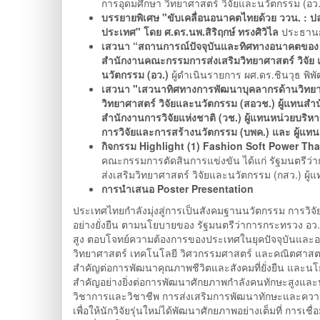
การอุดมศึกษา วิทยาศาสตร์ วิจัยและนวัตกรรม (อว.
บรรยายพิเศษ "ขับเคลื่อนอนาคตไทยด้วย ววน. : ป
ประเทศ" โดย ศ.ดร.นพ.สิริฤกษ์ ทรงศิวิไล
ประธานกร
เสวนา “สถานการณ์ปัจจุบันและทิศทางอนาคตของ กอ
สำนักงานคณะกรรมการส่งเสริมวิทยาศาสตร์ วิจัย 
นวัตกรรม (อว.)
ผู้ดำเนินรายการ ผศ.ดร.ชินวุธ พิพั
เสวนา "เสวนาทิศทางการพัฒนาบุคลากรด้านวิทยา
วิทยาศาสตร์ วิจัยและนวัตกรรม (สอวช.) ผู้แทนสำ
สำนักงานการวิจัยแห่งชาติ (วช.) ผู้แทนหน่วยบร
การวิจัยและการสร้างนวัตกรรม (บพค.) และ ผู้แท
กิจกรรม Highlight
(1) Fashion Soft Power Th
คณะกรรมการตัดสินการแข่งขัน ได้แก่ รัฐมนตรีว่
ส่งเสริมวิทยาศาสตร์ วิจัยและนวัตกรรม (กสว.) ผ
การนำเสนอ Poster Presentation
ประเทศไทยกำลังมุ่งสู่การเป็นสังคมฐานนวัตกรรม การวิ
อย่างยั่งยืน ตามนโยบายของ รัฐมนตรีว่าการกระทรวง อว
สูง ตอบโจทย์ความต้องการของประเทศในยุคปัจจุบันและ
วิทยาศาสตร์ เทคโนโลยี วิศวกรรมศาสตร์ และคณิตศาสตร
สำคัญต่อการพัฒนาคุณภาพชีวิตและสังคมที่ยั่งยืน และน
สำคัญอย่างยิ่งต่อการพัฒนาศักยภาพกำลังคนทักษะสูงและนั
วิชาการและวิชาชีพ การส่งเสริมการพัฒนาทักษะและความร
เพื่อให้นักวิจัยรุ่นใหม่ได้พัฒนาศักยภาพอย่างเต็มที่ กา