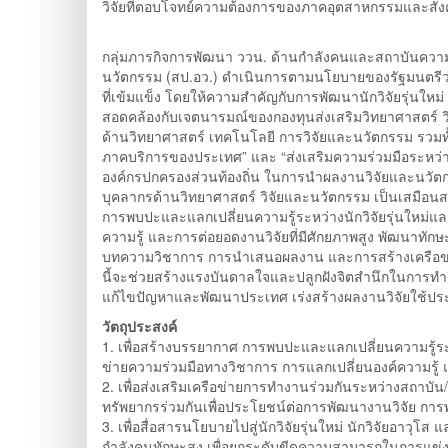
วิจัยที่ตอบโจทย์ความต้องการของภาคอุตสาหกรรมและสัง
กลุ่มภารกิจการพัฒนา ววน. ด้านกำลังคนและสถาบันความร
นวัตกรรม (สป.อว.) ดำเนินการตามนโยบายของรัฐมนตรีว่
ที่เข้มแข็ง โดยให้ความสำคัญกับการพัฒนานักวิจัยรุ่นใหม่ 
สอดคล้องกับเจตนารมณ์ของกองทุนส่งเสริมวิทยาศาสตร์ ว
ด้านวิทยาศาสตร์ เทคโนโลยี การวิจัยและนวัตกรรม รว
ภาคบริการของประเทศ” และ “ส่งเสริมความร่วมมือระหว่
องค์กรปกครองส่วนท้องถิ่น ในการนำผลงานวิจัยและนวัต
บุคลากรด้านวิทยาศาสตร์ วิจัยและนวัตกรรม เป็นเสมือนส
การพบปะและแลกเปลี่ยนความรู้ระหว่างนักวิจัยรุ่นใหม่แล
ความรู้ และการต่อยอดงานวิจัยที่มีศักยภาพสูง พัฒนาทักษะ
บทความวิชาการ การนำเสนอผลงาน และการสร้างเครือข่าย
นี้จะช่วยสร้างแรงบันดาลใจและปลูกฝังจิตสำนึกในการทำว
แก้ไขปัญหาและพัฒนาประเทศ เร่งสร้างผลงานวิจัยใช้ป
วัตถุประสงค์
1. เพื่อสร้างบรรยากาศ การพบปะและแลกเปลี่ยนความรู้ระหว่
ข่ายความร่วมมือทางวิชาการ การแลกเปลี่ยนองค์ความรู้ แ
2. เพื่อส่งเสริมเครือข่ายการทำงานร่วมกันระหว่างสถาบั
ทรัพยากรร่วมกันเพื่อประโยชน์ต่อการพัฒนางานวิจัย กา
3. เพื่อสื่อสารนโยบายไปสู่นักวิจัยรุ่นใหม่ นักวิจัยอาว
กำลังคนทักษะสูง เพื่อยกระดับขีดความสามารถในการแข