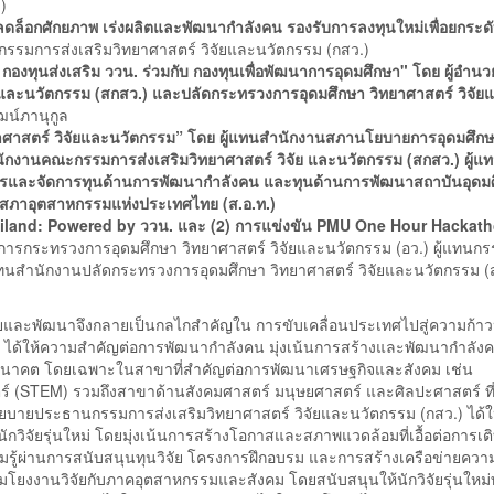
)
ลดล็อกศักยภาพ เร่งผลิตและพัฒนากำลังคน รองรับการลงทุนใหม่เพื่อยกระด
รมการส่งเสริมวิทยาศาสตร์ วิจัยและนวัตกรรม (กสว.)
งทุนส่งเสริม ววน. ร่วมกับ กองทุนเพื่อพัฒนาการอุดมศึกษา" โดย ผู้อำน
และนวัตกรรม (สกสว.) และปลัดกระทรวงการอุดมศึกษา วิทยาศาสตร์ วิจัย
ฒน์ภานุกูล
ศาสตร์ วิจัยและนวัตกรรม” โดย ผู้แทนสำนักงานสภานโยบายการอุดมศึก
นักงานคณะกรรมการส่งเสริมวิทยาศาสตร์ วิจัย และนวัตกรรม (สกสว.) ผู้แ
ิหารและจัดการทุนด้านการพัฒนากำลังคน และทุนด้านการพัฒนาสถาบันอุดม
นสภาอุตสาหกรรมแห่งประเทศไทย (ส.อ.ท.)
ailand: Powered by ววน. และ (2) การแข่งขัน PMU One Hour Hackat
าการกระทรวงการอุดมศึกษา วิทยาศาสตร์ วิจัยและนวัตกรรม (อว.) ผู้แทนก
ู้แทนสำนักงานปลัดกระทรวงการอุดมศึกษา วิทยาศาสตร์ วิจัยและนวัตกรรม (
จัยและพัฒนาจึงกลายเป็นกลไกสำคัญใน การขับเคลื่อนประเทศไปสู่ความก้าว
. ได้ให้ความสำคัญต่อการพัฒนากำลังคน มุ่งเน้นการสร้างและพัฒนากำลัง
อนาคต โดยเฉพาะในสาขาที่สำคัญต่อการพัฒนาเศรษฐกิจและสังคม เช่น
์ (STEM) รวมถึงสาขาด้านสังคมศาสตร์ มนุษยศาสตร์ และศิลปะศาสตร์ ที
โยบายประธานกรรมการส่งเสริมวิทยาศาสตร์ วิจัยและนวัตกรรม (กสว.) ได้
กวิจัยรุ่นใหม่ โดยมุ่งเน้นการสร้างโอกาสและสภาพแวดล้อมที่เอื้อต่อการเ
ู้ผ่านการสนับสนุนทุนวิจัย โครงการฝึกอบรม และการสร้างเครือข่ายความ
รเชื่อมโยงงานวิจัยกับภาคอุตสาหกรรมและสังคม โดยสนับสนุนให้นักวิจัยรุ่นให