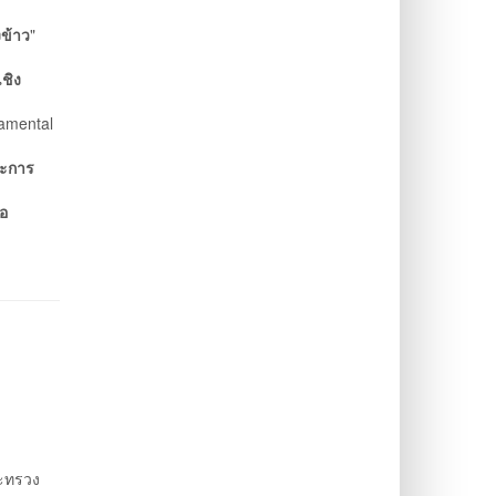
ข้าว
"
ชิง
damental
ละการ
อ
ะทรวง