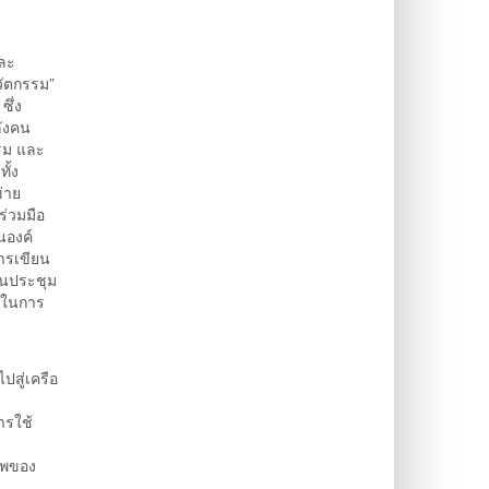
และ
วัตกรรม”
ซึ่ง
ลังคน
รม และ
ั้ง
่าย
ร่วมมือ
นองค์
การเขียน
านประชุม
ัยในการ
ปสู่เครือ
ารใช้
ภาพของ