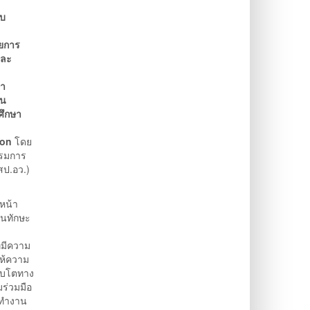
ับ
วยการ
และ
ษา
ทน
ศึกษา
hon
โดย
รรมการ
สป.อว.)
หน้า
คนทักษะ
่มีความ
ให้ความ
ติบโตทาง
ร่วมมือ
ม่ทำงาน