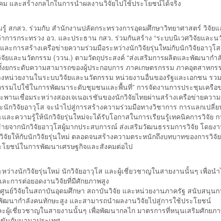
คม และสร้างกลไกในการนำผลงานวิจัยไปใช้ประโยชน์ได้จริง
ู้ สกสว. ร่วมกับ สำนักงานปลัดกระทรวงการอุดมศึกษาวิทยาศาสตร์ วิจัย
าการกระทรวง อว. และประธาน กสว. ร่วมกันสร้าง “ระบบนิเวศวิจัยและน
และการสร้างเครือข่ายความร่วมมือระหว่างนักวิจัยรุ่นใหม่กับนักวิจัยอาวุโส 
ิจัยและนวัตกรรม (ววน.) ตามวัตถุประสงค์ “ส่งเสริมการผลิตและพัฒนากำ
มทั้งยกระดับความสามารถของผู้ประกอบการ ภาคเกษตรกรรม ภาคอุตสาหกร
างหน่วยงานในระบบวิจัยและนวัตกรรม หน่วยงานอื่นของรัฐและเอกชน รวมท
กรรมไปใช้ในการพัฒนาระดับชุมชนและพื้นที่” การจัดงานการประชุมเครือข
ะพานเชื่อมระหว่างสองเจเนอเรชันของนักวิจัยไทยผ่านสร้างเครือข่ายความ
ะนักวิจัยอาวุโส จะนำไปสู่การสร้างความร่วมมือทางวิชาการ การแลกเปลี่ย
และความรู้ให้นักวิจัยรุ่นใหม่จะได้รับโอกาสในการเรียนรู้เทคนิคการวิจัย 
จากนักวิจัยอาวุโสผู้มากประสบการณ์ ส่งเสริมวัฒนธรรมการวิจัย โดยง
ิจัยให้กับนักวิจัยรุ่นใหม่ ตลอดจนสร้างความตระหนักถึงบทบาทของการวิจ
ระโยชน์ในการพัฒนาเศรษฐกิจและสังคมต่อไป
างนักวิจัยรุ่นใหม่ นักวิจัยอาวุโส และผู้เชี่ยวชาญในสายงานนั้นๆ เพื่อนำไ
ละการต่อยอดงานวิจัยที่มีศักยภาพสูง
น/ศูนย์วิจัยในสถาบันอุดมศึกษา สถาบันวิจัย และหน่วยงานภาครัฐ สนับสนุนก
รพัฒนากำลังคนทักษะสูง และสามารถนำผลงานวิจัยไปสู่การใช้ประโยชน์
ุโส และผู้เชี่ยวชาญในสายงานนั้นๆ เพื่อพัฒนากลไก มาตรการที่หนุนเสริมศักย
่งขันกับนานาประเทศ