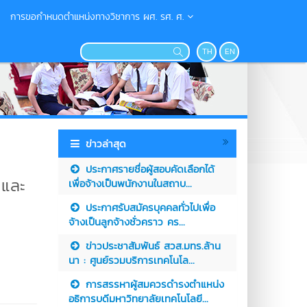
การขอกำหนดตำแหน่งทางวิชาการ ผศ. รศ. ศ.
TH
EN
ข่าวล่าสุด
ประกาศรายชื่อผู้สอบคัดเลือกได้
 และ
เพื่อจ้างเป็นพนักงานในสถาบ...
ประกาศรับสมัครบุคคลทั่วไปเพื่อ
จ้างเป็นลูกจ้างชั่วคราว คร...
ข่าวประชาสัมพันธ์ สวส.มทร.ล้าน
นา : ศูนย์รวมบริการเทคโนโล...
การสรรหาผู้สมควรดำรงตำแหน่ง
อธิการบดีมหาวิทยาลัยเทคโนโลยี...