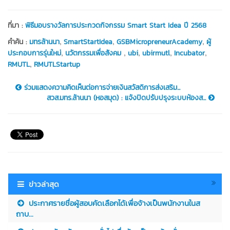
ที่มา :
พิธีมอบรางวัลการประกวดกิจกรรม Smart Start Idea ปี 2568
,
,
,
คำค้น :
มทรล้านนา
SmartStartIdea
GSBMicropreneurAcademy
ผู้
,
,
,
,
,
ประกอบการรุ่นใหม่
นวัตกรรมเพื่อสังคม
ubi
ubirmutl
Incubator
,
RMUTL
RMUTLStartup
ร่วมแสดงความคิดเห็นต่อการจ่ายเงินสวัสดิการส่งเสริม...
สวส.มทร.ล้านนา (หอสมุด) : แจ้งปิดปรับปรุงระบบห้องส...
ข่าวล่าสุด
ประกาศรายชื่อผู้สอบคัดเลือกได้เพื่อจ้างเป็นพนักงานในส
ถาบ...