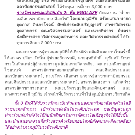
ระดับปริญญาตรีสาขาออกแบบบรรจุภัณฑ์ คณะศิลปกรรมและ
สถาปัตยกรรมศาสตร์
ได้รับทุนการศึกษา 3,000 บาท
รางวัลรองชนะเลิศอันดับ 2: ทีม EGGLAZE
กับผลงาน “น้ำยา
เคลือบเซรามิกจากเปลือกไข่”
โดยนายวุฒิชัย สร้อยเสนา นายก
ฤตภาส อินภาโรจน์ ศิษย์เก่าระดับปริญญาตรี สาขาวิศกรรม
อุตสาหการ คณะวิศวกรรมศาสตร์ และนายทิพากร มั่นตรง
นักศึกษาสาขาวิศกรรมอุตสาหการ คณะวิศวกรรมศาสตร์
ได้รับ
ทุนการศึกษา 2,000 บาท
คณะกรรมการผู้ทรงคุณวุฒิที่ให้เกียรติร่วมตัดสินผลงานในครั้งนี้
ได้แก่ ดร.ปวียา รักนิ่ม ผู้ช่วยอธิการบดี, นายสุทธิศักดิ์ สุขัมศรี รักษา
การในตำแหน่งผู้อำนวยการศูนย์บ่มเพาะวิสาหกิจ, ผศ.ดร.มณีกาญจน์
ไชยนนท์ อาจารย์สาขาออกแบบสื่อสาร คณะศิลปกรรมและ
สถาปัตยกรรมศาสตร์, ดร.จุรีพร เลือกหา อาจารย์สาขาสถาปัตยกรรม
คณะศิลปกรรมและสถาปัตยกรรมศาสตร์, อาจารย์แสงดาว แก้วสว่าง
อาจารย์สาขาการตลาด คณะบริหารธุรกิจและศิลปศาสตร์ และ
นางสาวภควดี วุฒิวัย เจ้าหน้าที่บริหารงานทั่วไป ศูนย์บ่มเพาะวิสาหกิจ
ทั้ง 3 ทีมที่ได้รับรางวัลจะเป็นตัวแทนของมหาวิทยาลัยเทคโนโลยี
ราชมงคลล้านนา เข้าร่วมแข่งขันในระดับประเทศ ขอเชิญชวนทุก
ท่านร่วมส่งกำลังใจให้กับนักศึกษาในการพัฒนาไอเดียธุรกิจให้ดียิ่งขึ้น
และนำเสนอผลงานที่สร้างสรรค์ พร้อมตอบโจทย์สังคมและสิ่งแวดล้อม
ได้อย่างน่าภาคภูมิในเวทีระดับชาติ