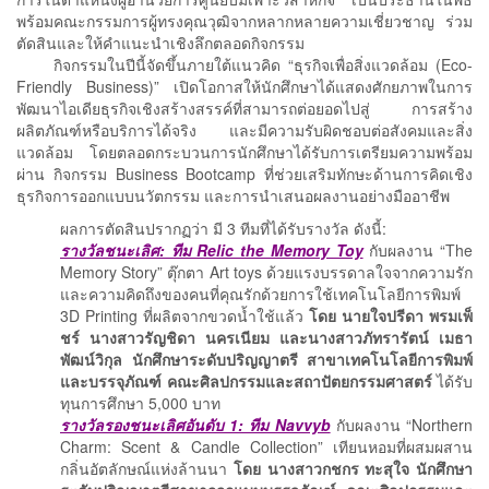
พร้อมคณะกรรมการผู้ทรงคุณวุฒิจากหลากหลายความเชี่ยวชาญ ร่วม
ตัดสินและให้คำแนะนำเชิงลึกตลอดกิจกรรม
กิจกรรมในปีนี้จัดขึ้นภายใต้แนวคิด “ธุรกิจเพื่อสิ่งแวดล้อม (Eco-
Friendly Business)” เปิดโอกาสให้นักศึกษาได้แสดงศักยภาพในการ
พัฒนาไอเดียธุรกิจเชิงสร้างสรรค์ที่สามารถต่อยอดไปสู่ การสร้าง
ผลิตภัณฑ์หรือบริการได้จริง และมีความรับผิดชอบต่อสังคมและสิ่ง
แวดล้อม โดยตลอดกระบวนการนักศึกษาได้รับการเตรียมความพร้อม
ผ่าน กิจกรรม Business Bootcamp ที่ช่วยเสริมทักษะด้านการคิดเชิง
ธุรกิจการออกแบบนวัตกรรม และการนำเสนอผลงานอย่างมืออาชีพ
ผลการตัดสินปรากฏว่า มี 3 ทีมที่ได้รับรางวัล ดังนี้:
รางวัลชนะเลิศ: ทีม Relic the Memory Toy
กับผลงาน “The
Memory Story” ตุ๊กตา Art toys ด้วยแรงบรรดาลใจจากความรัก
และความคิดถึงของคนที่คุณรักด้วยการใช้เทคโนโลยีการพิมพ์
3D Printing ที่ผลิตจากขวดน้ำใช้แล้ว
โดย นายใจปรีดา พรมเพ็
ชร์ นางสาวรัญชิดา นครเนียม และนางสาวภัทรารัตน์ เมธา
พัฒน์วิกุล นักศึกษาระดับปริญญาตรี สาขาเทคโนโลยีการพิมพ์
และบรรจุภัณฑ์ คณะศิลปกรรมและสถาปัตยกรรมศาสตร์
ได้รับ
ทุนการศึกษา 5,000 บาท
รางวัลรองชนะเลิศอันดับ 1: ทีม Navvyb
กับผลงาน “Northern
Charm: Scent & Candle Collection” เทียนหอมที่ผสมผสาน
กลิ่นอัตลักษณ์แห่งล้านนา
โดย นางสาวกชกร ทะสุใจ นักศึกษา