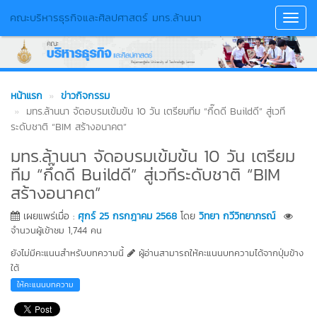
คณะบริหารธุรกิจและศิลปศาสตร์ มทร.ล้านนา
Toggl
Navig
หน้าแรก
ข่าวกิจกรรม
มทร.ล้านนา จัดอบรมเข้มข้น 10 วัน เตรียมทีม “กึ๊ดดี Buildดี” สู่เวที
ระดับชาติ “BIM สร้างอนาคต”
มทร.ล้านนา จัดอบรมเข้มข้น 10 วัน เตรียม
ทีม “กึ๊ดดี Buildดี” สู่เวทีระดับชาติ “BIM
สร้างอนาคต”
เผยแพร่เมื่อ :
ศุกร์ 25 กรกฎาคม 2568
โดย
วิทยา กวีวิทยาภรณ์
จำนวนผู้เข้าชม 1,744 คน
ยังไม่มีคะแนนสำหรับบทความนี้
ผู้อ่านสามารถให้คะแนนบทความได้จากปุ่มข้าง
ใต้
ให้คะแนนบทความ