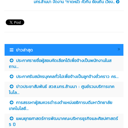
มทร.ล้านนา จัดงาน “กาดหมั้ว คัวกิ๋น ย้อนถิ่น เวียง...
ข่าวล่าสุด
ประกาศรายชื่อผู้สอบคัดเลือกได้เพื่อจ้างเป็นพนักงานในส
ถาบ...
ประกาศรับสมัครบุคคลทั่วไปเพื่อจ้างเป็นลูกจ้างชั่วคราว คร...
ข่าวประชาสัมพันธ์ สวส.มทร.ล้านนา : ศูนย์รวมบริการเทค
โนโล...
การสรรหาผู้สมควรดำรงตำแหน่งอธิการบดีมหาวิทยาลัย
เทคโนโลยี...
แผนยุทธศาสตร์การพัฒนาคณะบริหารธุรกิจและศิลปศาสตร์
5 ปี