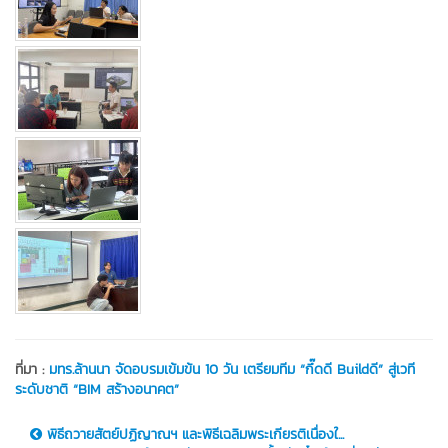
ที่มา :
มทร.ล้านนา จัดอบรมเข้มข้น 10 วัน เตรียมทีม “กึ๊ดดี Buildดี” สู่เวที
ระดับชาติ “BIM สร้างอนาคต”
พิธีถวายสัตย์ปฏิญาณฯ และพิธีเฉลิมพระเกียรติเนื่องใ...