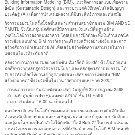
Building Information Modeling (BIM), แนวคิดการออกแบบเพื่อความ
ยั่งยืน (Sustainable Design) และการประยุกต์ใช้เทคโนโลยีปัญญา
ประดิษฐ์ (AI) เพื่อการนำเสนอผลงานที่มีประสิทธิภาพและทันสมัย
กิจกรรมอบรมในครั้งนี้จัดขึ้นเฉพาะสำหรับสมาชิกชมรม BIM AND 3D
RMUTL ซึ่งเป็นกลุ่มนักศึกษาที่มีความสนใจและมีพื้นฐานด้าน
เทคโนโลยีการออกแบบอาคาร โดยเน้นการฝึกทักษะทั้งในด้านเทคนิค
การเขียนแบบด้วย BIM การวิเคราะห์โครงสร้างอย่างยั่งยืน และการ
สร้างสื่อการนำเสนอด้วย AI เพื่อเสริมสร้างขีดความสามารถในการ
แข่งขันในเวทีระดับชาติ
หลังจากผ่านการอบรมอย่างเข้มข้น ทีม “กึ๊ดดี Buildดี” ซึ่งเป็นตัวแทน
นักศึกษาจากหลักสูตรวิศวกรรมโยธา และหลักสูตรสถาปัตยกรรม ได้
รับการคัดเลือกให้ผ่านเข้าสู่รอบชิงชนะเลิศของการแข่งขัน “BIM
สร้างอนาคต” ซึ่งจะจัดขึ้นในงาน “วิศวกรรมแห่งชาติ 2025”
- กำหนดการแข่งขันรอบชิงชนะเลิศ: วันศุกร์ที่ 25 กรกฎาคม 2568
- สถานที่: ศูนย์การประชุมแห่งชาติสิริกิติ์ ชั้น LG Hall 5
- เวลา: เริ่มตั้งแต่ 16.00 น. เป็นต้นไป
มหาวิทยาลัยเทคโนโลยีราชมงคลล้านนา ขอแสดงความยินดีกับทีม
ตัวแทนนักศึกษาทุกคน และขอเชิญชวนคณาจารย์ บุคลากร นักศึกษา
และผู้สนใจ ร่วมเป็นกำลังใจให้กับทีม “กึ๊ดดี Buildดี” ในการนำเสนอผล
งานนวัตกรรมการออกแบบอาคารที่ยั่งยืน ด้วยเทคโนโลยี BIM บนเวที
ระดับชาติที่เปี่ยมด้วยเกียรติยศและความท้าทายนี้.