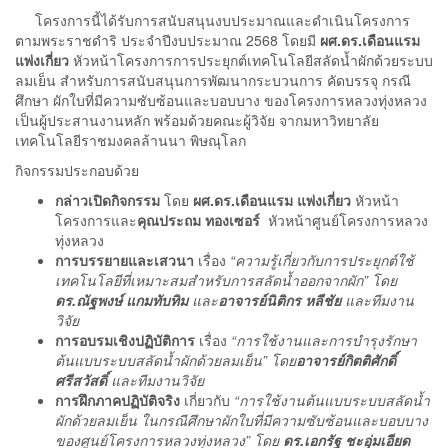
โครงการนี้ได้รับการสนับสนุนงบประมาณและดำเนินโครงการ
ตามพระราชดำริ ประจำปีงบประมาณ 2568 โดยมี
ผศ.ดร.เดือนแรม
แพ่งเกี่ยว
หัวหน้าโครงการการประยุกต์เทคโนโลยีสลัดน้ำผักด้วยระบบ
ลมเย็น สำหรับการสนับสนุนการพัฒนากระบวนการ คัดบรรจุ กรณี
ศึกษา ผักใบที่มีความซับซ้อนและบอบบาง ของโครงการหลวงทุ่งหลวง
เป็นผู้ประสานงานหลัก พร้อมด้วยคณะผู้วิจัย จากมหาวิทยาลัย
เทคโนโลยีราชมงคลล้านนา พิษณุโลก
กิจกรรมประกอบด้วย
กล่าวเปิดกิจกรรม
โดย
ผศ.ดร.เดือนแรม แพ่งเกี่ยว
หัวหน้า
โครงการและ
คุณประถม ทองเซอร์
หัวหน้าศูนย์โครงการหลวง
ทุ่งหลวง
การบรรยายและเสวนา
เรื่อง
“ความรู้เกี่ยวกับการประยุกต์ใช้
เทคโนโลยีที่เหมาะสมสำหรับการสลัดน้ำออกจากผัก” โดย
ดร.ณัฐพงษ์ แกมทับทิม
และ
อาจารย์นิติกร หลีชัย
และทีมงาน
วิจัย
การอบรมเชิงปฏิบัติการ
เรื่อง
“การใช้งานและการบำรุงรักษา
ต้นแบบระบบสลัดน้ำผักด้วยลมเย็น” โดย
อาจารย์กิตติศักดิ์
ศรีสวัสดิ์
และทีมงานวิจัย
การฝึกภาคปฏิบัติจริง
เกี่ยวกับ
“การใช้งานต้นแบบระบบสลัดน้ำ
ผักด้วยลมเย็น ในกรณีศึกษาผักใบที่มีความซับซ้อนและบอบบาง
ของศูนย์โครงการหลวงทุ่งหลวง” โดย
ดร.เอกรัฐ ชะอุ่มเอียด