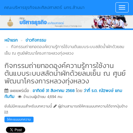
คณะบริหารธุรกิจและศิลปศาสตร์ มทร.ล้านนา
Toggl
Navig
หน้าแรก
ข่าวกิจกรรม
กิจกรรมถ่ายทอดองค์ความรู้การใช้งานต้นแบบระบบสลัดน้ำผักด้วยลม
เย็น ณ ศูนย์พัฒนาโครงการหลวงทุ่งหลวง
กิจกรรมถ่ายทอดองค์ความรู้การใช้งาน
ต้นแบบระบบสลัดน้ำผักด้วยลมเย็น ณ ศูนย์
พัฒนาโครงการหลวงทุ่งหลวง
เผยแพร่เมื่อ :
อาทิตย์ 31 สิงหาคม 2568
โดย
ว่าที่ ร.ต. ณัฐพงษ์ แกม
ทับทิม
จำนวนผู้เข้าชม 4,694 คน
ยังไม่มีคะแนนสำหรับบทความนี้
ผู้อ่านสามารถให้คะแนนบทความได้จากปุ่มข้าง
ใต้
ให้คะแนนบทความ