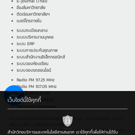
E-journal (Thai)
อีเมล์มหาวิทยาลัย
ติดต่อมหาวิทยาลัยฯ
เบอร์โทรภายใน
ระบบทะเบียนกลาง
ระบบบริหารงานบุคคล
ระบบ ERP
ระบบการประกันคุณภาพ
ระบบสำนักงานอิเล็กทรอนิกส์
ระบบจองห้องเรียน
ระบบจองรถออนไลน์
Radio FM 97.25 MHz
Radio FM 107.05 MHz
ดาวน์โหลด E-book
เว็บไซต์นี้ใช้คุกกี้
ดาวน์โหลด ซอฟต์แวร์
Reference Databases
คณะบริหารธุรกิจและศิลปศาสตร์ มทร.ล้านนา : 128 ถ.ห้วยแก้ว ต.ช้าง
เผือก อ.เมือง จ.เชียงใหม่ 50300
โทรศัพท์ : 0 5392 1444 ต่อ (ฝ่ายวิชาการและกิจการนักศึกษา: 1267)
สำนักวิทยบริการและเทคโนโลยีสารสนเทศ เราใช้คุกกี้เพื่อให้ท่านได้รับ