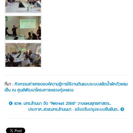
ที่มา :
กิจกรรมถ่ายทอดองค์ความรู้การใช้งานต้นแบบระบบสลัดน้ำผักด้วยลม
เย็น ณ ศูนย์พัฒนาโครงการหลวงทุ่งหลวง
สวพ. มทร.ล้านนา จัด “Retreat 2568” วางแผนยุทธศาสตร...
ประกาศ...สวส.มทร.ล้านนนา : แจ้งปรับปรุงระบบยืนยันต...