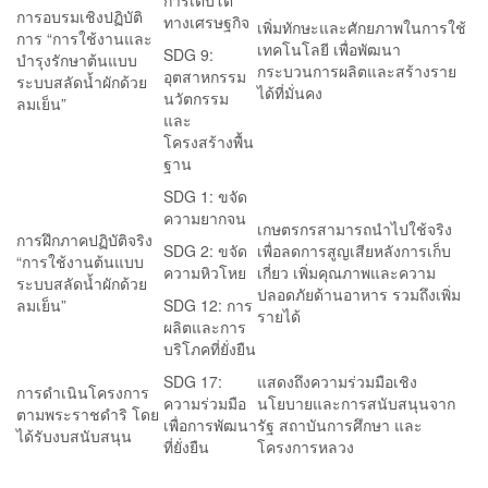
การเติบโต
การอบรมเชิงปฏิบัติ
ทางเศรษฐกิจ
เพิ่มทักษะและศักยภาพในการใช้
การ “การใช้งานและ
เทคโนโลยี เพื่อพัฒนา
SDG 9:
บำรุงรักษาต้นแบบ
กระบวนการผลิตและสร้างราย
อุตสาหกรรม
ระบบสลัดน้ำผักด้วย
ได้ที่มั่นคง
นวัตกรรม
ลมเย็น”
และ
โครงสร้างพื้น
ฐาน
SDG 1: ขจัด
ความยากจน
เกษตรกรสามารถนำไปใช้จริง
การฝึกภาคปฏิบัติจริง
SDG 2: ขจัด
เพื่อลดการสูญเสียหลังการเก็บ
“การใช้งานต้นแบบ
ความหิวโหย
เกี่ยว เพิ่มคุณภาพและความ
ระบบสลัดน้ำผักด้วย
ปลอดภัยด้านอาหาร รวมถึงเพิ่ม
ลมเย็น”
SDG 12: การ
รายได้
ผลิตและการ
บริโภคที่ยั่งยืน
SDG 17:
แสดงถึงความร่วมมือเชิง
การดำเนินโครงการ
ความร่วมมือ
นโยบายและการสนับสนุนจาก
ตามพระราชดำริ โดย
เพื่อการพัฒนา
รัฐ สถาบันการศึกษา และ
ได้รับงบสนับสนุน
ที่ยั่งยืน
โครงการหลวง