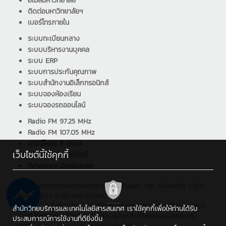
อีเมล์มหาวิทยาลัย
ติดต่อมหาวิทยาลัยฯ
เบอร์โทรภายใน
ระบบทะเบียนกลาง
ระบบบริหารงานบุคคล
ระบบ ERP
ระบบการประกันคุณภาพ
ระบบสำนักงานอิเล็กทรอนิกส์
ระบบจองห้องเรียน
ระบบจองรถออนไลน์
Radio FM 97.25 MHz
Radio FM 107.05 MHz
ดาวน์โหลด E-book
เว็บไซต์นี้ใช้คุกกี้
ดาวน์โหลด ซอฟต์แวร์
Reference Databases
คณะบริหารธุรกิจและศิลปศาสตร์ มทร.ล้านนา : 128 ถ.ห้วยแก้ว ต.ช้าง
เผือก อ.เมือง จ.เชียงใหม่ 50300
โทรศัพท์ : 0 5392 1444 ต่อ (ฝ่ายวิชาการและกิจการนักศึกษา: 1267)
สำนักวิทยบริการและเทคโนโลยีสารสนเทศ เราใช้คุกกี้เพื่อให้ท่านได้รับ
(ฝ่ายวิจัยและบริการวิชาการ: 1294) (ฝ่ายบริหารและแผนยุทธศาตร์:
ประสบการณ์การใช้งานที่ดียิ่งขึ้น