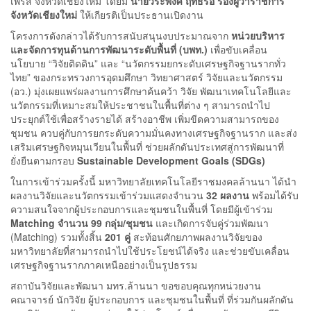
เพรส จังหวัดเชียงใหม่ โดยมี
นายวีระพงศ์ ฤทธิ์รอ รองผู้ว่าราชการ
จังหวัดเชียงใหม่
ให้เกียรติเป็นประธานเปิดงาน
โครงการดังกล่าวได้รับการสนับสนุนงบประมาณจาก
หน่วยบริหาร
และจัดการทุนด้านการพัฒนาระดับพื้นที่ (บพท.)
เพื่อขับเคลื่อน
นโยบาย “วิจัยติดดิน” และ “นวัตกรรมยกระดับเศรษฐกิจฐานรากทั่ว
ไทย” ของกระทรวงการอุดมศึกษา วิทยาศาสตร์ วิจัยและนวัตกรรม
(อว.) มุ่งเผยแพร่ผลงานการศึกษาค้นคว้า วิจัย พัฒนาเทคโนโลยีและ
นวัตกรรมที่เหมาะสมให้ประชาชนในพื้นที่ต่าง ๆ สามารถนำไป
ประยุกต์ใช้เพื่อสร้างรายได้ สร้างอาชีพ เพิ่มขีดความสามารถของ
ชุมชน ควบคู่กับการยกระดับความมั่นคงทางเศรษฐกิจฐานราก และส่ง
เสริมเศรษฐกิจหมุนเวียนในพื้นที่ ช่วยผลักดันประเทศสู่การพัฒนาที่
ยั่งยืนตามกรอบ
Sustainable Development Goals (SDGs)
ในการเข้าร่วมครั้งนี้ มหาวิทยาลัยเทคโนโลยีราชมงคลล้านนา ได้นำ
ผลงานวิจัยและนวัตกรรมเข้าร่วมแสดงจำนวน
32 ผลงาน
พร้อมได้รับ
ความสนใจจากผู้ประกอบการและชุมชนในพื้นที่ โดยมีผู้เข้าร่วม
Matching จำนวน 99 กลุ่ม/ชุมชน
และเกิดการจับคู่ร่วมพัฒนา
(Matching) รวมทั้งสิ้น
201 คู่
สะท้อนศักยภาพผลงานวิจัยของ
มหาวิทยาลัยที่สามารถนำไปใช้ประโยชน์ได้จริง และช่วยขับเคลื่อน
เศรษฐกิจฐานรากภาคเหนืออย่างเป็นรูปธรรม
สถาบันวิจัยและพัฒนา มทร.ล้านนา ขอขอบคุณทุกหน่วยงาน
คณาจารย์ นักวิจัย ผู้ประกอบการ และชุมชนในพื้นที่ ที่ร่วมกันผลักดัน