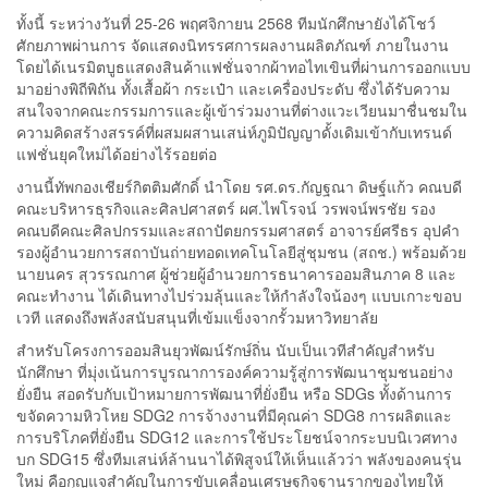
ทั้งนี้ ระหว่างวันที่ 25-26 พฤศจิกายน 2568 ทีมนักศึกษายังได้โชว์
ศักยภาพผ่านการ จัดแสดงนิทรรศการผลงานผลิตภัณฑ์ ภายในงาน
โดยได้เนรมิตบูธแสดงสินค้าแฟชั่นจากผ้าทอไทเขินที่ผ่านการออกแบบ
มาอย่างพิถีพิถัน ทั้งเสื้อผ้า กระเป๋า และเครื่องประดับ ซึ่งได้รับความ
สนใจจากคณะกรรมการและผู้เข้าร่วมงานที่ต่างแวะเวียนมาชื่นชมใน
ความคิดสร้างสรรค์ที่ผสมผสานเสน่ห์ภูมิปัญญาดั้งเดิมเข้ากับเทรนด์
แฟชั่นยุคใหม่ได้อย่างไร้รอยต่อ
งานนี้ทัพกองเชียร์กิตติมศักดิ์ นำโดย รศ.ดร.กัญฐณา ดิษฐ์แก้ว คณบดี
คณะบริหารธุรกิจและศิลปศาสตร์ ผศ.ไพโรจน์ วรพจน์พรชัย รอง
คณบดีคณะศิลปกรรมและสถาปัตยกรรมศาสตร์ อาจารย์ศรีธร อุปคำ
รองผู้อำนวยการสถาบันถ่ายทอดเทคโนโลยีสู่ชุมชน (สถช.) พร้อมด้วย
นายนคร สุวรรณกาศ ผู้ช่วยผู้อำนวยการธนาคารออมสินภาค 8 และ
คณะทำงาน ได้เดินทางไปร่วมลุ้นและให้กำลังใจน้องๆ แบบเกาะขอบ
เวที แสดงถึงพลังสนับสนุนที่เข้มแข็งจากรั้วมหาวิทยาลัย
สำหรับโครงการออมสินยุวพัฒน์รักษ์ถิ่น นับเป็นเวทีสำคัญสำหรับ
นักศึกษา ที่มุ่งเน้นการบูรณาการองค์ความรู้สู่การพัฒนาชุมชนอย่าง
ยั่งยืน สอดรับกับเป้าหมายการพัฒนาที่ยั่งยืน หรือ SDGs ทั้งด้านการ
ขจัดความหิวโหย SDG2 การจ้างงานที่มีคุณค่า SDG8 การผลิตและ
การบริโภคที่ยั่งยืน SDG12 และการใช้ประโยชน์จากระบบนิเวศทาง
บก SDG15 ซึ่งทีมเสน่ห์ล้านนาได้พิสูจน์ให้เห็นแล้วว่า พลังของคนรุ่น
ใหม่ คือกุญแจสำคัญในการขับเคลื่อนเศรษฐกิจฐานรากของไทยให้