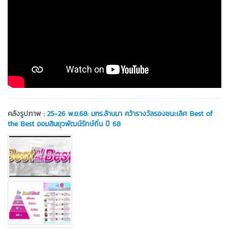
คลังรูปภาพ :
25-26 พ.ย.68: มทร.ล้านนา คว้ารางวัลรองชนะเลิศ Best of
the Best ออมสินยุวพัฒน์รักษ์ถิ่น ปี 68