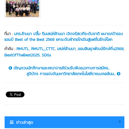
ที่มา :
มทร.ล้านนา ปลื้ม ทีมเสน่ห์ล้านนา เจิดจรัสเวทีระดับชาติ ผงาดคว้ารอง
แชมป์ Best of the Best 2568 ยกระดับผ้าทอไทเขินสู่แฟชั่นรักษ์โลก
,
,
,
,
คำค้น :
RMUTL
RMUTL_CTTC
เสน่ห์ล้านนา
ออมสินยุวพัฒน์รักษ์ถิ่น2568
,
BestOfTheBest2025
SDGs
เชิญชวนนักศึกษาและคณาจารย์ร่วมรับฟังแนวทางการสมัคร...
สูจิบัตร การแข่งขันมหาวิทยาลัยเทคโนโลยีราชมงคลล้นน...
ข่าวล่าสุด