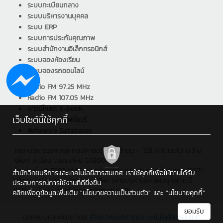
ระบบทะเบียนกลาง
ระบบบริหารงานบุคคล
ระบบ ERP
ระบบการประกันคุณภาพ
ระบบสำนักงานอิเล็กทรอนิกส์
ระบบจองห้องเรียน
ระบบจองรถออนไลน์
Radio FM 97.25 MHz
Radio FM 107.05 MHz
ดาวน์โหลด E-book
เว็บไซต์นี้ใช้คุกกี้
ดาวน์โหลด ซอฟต์แวร์
Reference Databases
คณะบริหารธุรกิจและศิลปศาสตร์ มทร.ล้านนา : 128 ถ.ห้วยแก้ว ต.ช้าง
เผือก อ.เมือง จ.เชียงใหม่ 50300
โทรศัพท์ : 0 5392 1444 ต่อ (ฝ่ายวิชาการและกิจการนักศึกษา: 1267)
สำนักวิทยบริการและเทคโนโลยีสารสนเทศ เราใช้คุกกี้เพื่อให้ท่านได้รับ
(ฝ่ายวิจัยและบริการวิชาการ: 1294) (ฝ่ายบริหารและแผนยุทธศาตร์:
ประสบการณ์การใช้งานที่ดียิ่งขึ้น
1279) , อีเมล : alumni.bala@rmutl.ac.th
คลิกเพื่อดูข้อมูลเพิ่มเติม
"นโยบายความเป็นส่วนตัว"
และ
"นโยบายคุกกี้"
ยอมรับ
ออกแบบและพัฒนาโดย
สำนักวิทยบริการและเทคโนโลยีสารสนเทศ