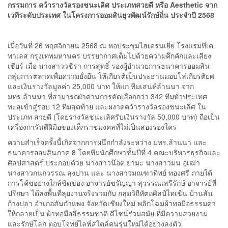
กรรมการ คว้ารางวัลรองชนะเลิศ ประเภทสวยดี หรือ Aesthetic จาก
เวทีระดับประเทศ ในโครงการออมสินยุวพัฒน์รักษ์ถิ่น ประจำปี 2568
เมื่อวันที่ 26 พฤศจิกายน 2568 ณ หอประชุมไฮเดรนเยีย โรงแรมทีเค
พาเลส กรุงเทพมหานคร บรรยากาศเต็มไปด้วยความคึกคักและเสียง
เชียร์ เมื่อ นางสาววชิรา การสุทธิ์ รองผู้อำนวยการธนาคารออมสิน
กลุ่มการตลาดเพื่อความยั่งยืน ให้เกียรติเป็นประธานมอบโล่เกียรติยศ
และเงินรางวัลมูลค่า 25,000 บาท ให้แก่ ทีมเสน่ห์ล้านนา จาก
มทร.ล้านนา ที่สามารถฝ่าด่านการคัดเลือกกว่า 342 ทีมทั่วประเทศ
ทะลุเข้าสู่รอบ 12 ทีมสุดท้าย และผงาดคว้ารางวัลรองชนะเลิศ ใน
ประเภท สวยดี (โดยรางวัลชนะเลิศรับเงินรางวัล 50,000 บาท) ถือเป็น
เครื่องการันตีฝีมือของเด็กราชมงคลที่ไม่เป็นสองรองใคร
ความสำเร็จครั้งนี้เกิดจากการผนึกกำลังระหว่าง มทร.ล้านนา และ
ธนาคารออมสินภาค 8 โดยทีมนักศึกษาชั้นปีที่ 4 คณะบริหารธุรกิจและ
ศิลปศาสตร์ ประกอบด้วย นางสาวน๊อต ยามะ นางสาวมน อุเฒ่า
นางสาวกนกวรรณ ลุงปาน และ นางสาวมณฑาทิพย์ ทองศรี ภายใต้
การโค้ชอย่างใกล้ชิดของ อาจารย์ชรัญญา สุวรรณเสรีรักษ์ อาจารย์ที่
ปรึกษา ได้ลงพื้นที่ลุยงานจริงร่วมกับ กลุ่มวิถีหัตถศิลป์ไทเขิน บ้านสัน
ก้างปลา อำเภอสันกำแพง จังหวัดเชียงใหม่ พลิกโฉมผ้าทอมือธรรมดา
ให้กลายเป็น ผ้าทอมือสีธรรมชาติ ดีไซน์ร่วมสมัย ที่มีความสวยงาม
และรักษ์โลก ตอบโจทย์ไลฟ์สไตล์คนรุ่นใหม่ได้อย่างลงตัว