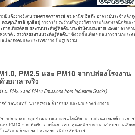
ินดีอย่างยิ่งกับ
รองศาสตราจารย์ ดร.พานิช อินต๊ะ
อาจารย์ประจำหลักสู
ะ
ดร.ศุภเกียรติ สุภสินธุ์
อาจารย์ประจำหลักสูตรวิศวกรรมอิเล็กทรอนิกส์แล
ระกาศเกียรติคุณ ผลงานประดิษฐ์คิดค้น ประจำปีงบประมาณ 2569”
จากสำน
ห่งชาติ : รางวัลผลงานประดิษฐ์คิดค้น”
ซึ่งจัดขึ้นเพื่อเชิดชูนักวิจัย นักประดิ
ยชน์ต่อสังคมและประเทศอย่างเป็นรูปธรรม
M1.0, PM2.5 และ PM10 จากปล่องโรงงาน
ด้วยเวลาจริง
M1.0, PM2.5 and PM10 Emissions from Industrial Stacks)
์ รัตนจันทร์, นายสุรชาติ ลี้รากรีผล และนายชาตรี ผิวงาม
)
ศจากปล่องระบายอุตสาหกรรมแบบออนไลน์ที่สามารถประมวลผลด้วยเวลาจร
 และ PM10 ช่วยเพิ่มศักยภาพในการควบคุมมลพิษทางอากาศ ลดความเสี่ยง
านสิ่งแวดล้อมของประเทศอย่างมีประสิทธิภาพ