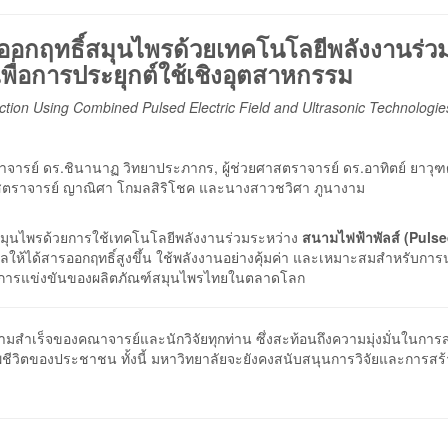
อกฤทธิ์สมุนไพรด้วยเทคโนโลยีพลังงานร่ว
ื่อการประยุกต์ใช้เชิงอุตสาหกรรม
tion Using Combined Pulsed Electric Field and Ultrasonic Technologies
ตราจารย์ ดร.ชินานาฏ วิทยาประภากร, ผู้ช่วยศาสตราจารย์ ดร.อาทิตย์ ยาวุฑ
วยศาสตราจารย์ ญาณิศา โกมลสิริโชค และนางสาวชวิศา ภูนางาม
ุนไพรด้วยการใช้เทคโนโลยีพลังงานร่วมระหว่าง
สนามไฟฟ้าพัลส์ (Puls
ลให้ได้สารออกฤทธิ์สูงขึ้น ใช้พลังงานอย่างคุ้มค่า และเหมาะสมสำหรับกา
พการแข่งขันของผลิตภัณฑ์สมุนไพรไทยในตลาดโลก
มสำเร็จของคณาจารย์และนักวิจัยทุกท่าน ซึ่งสะท้อนถึงความมุ่งมั่นในการส
ีวิตของประชาชน ทั้งนี้ มหาวิทยาลัยจะยังคงสนับสนุนการวิจัยและการสร้