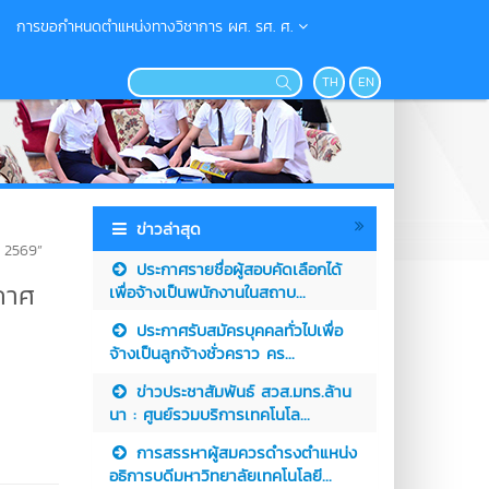
การขอกำหนดตำแหน่งทางวิชาการ ผศ. รศ. ศ.
TH
EN
ข่าวล่าสุด
ณ 2569”
ประกาศรายชื่อผู้สอบคัดเลือกได้
กาศ
เพื่อจ้างเป็นพนักงานในสถาบ...
ประกาศรับสมัครบุคคลทั่วไปเพื่อ
จ้างเป็นลูกจ้างชั่วคราว คร...
ข่าวประชาสัมพันธ์ สวส.มทร.ล้าน
นา : ศูนย์รวมบริการเทคโนโล...
การสรรหาผู้สมควรดำรงตำแหน่ง
อธิการบดีมหาวิทยาลัยเทคโนโลยี...