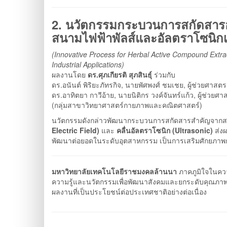
2. นวัตกรรมกระบวนการสกัดสารอ
สนามไฟฟ้าพัลส์และอัลตราโซนิกเพ
(Innovative Process for Herbal Active Compound Extrac
Industrial Applications)
ผลงานโดย
ดร.ศุภเกียรติ สุภสินธุ์
ร่วมกับ
ดร.อนันต์ พิริยะภัทรกิจ, นายพัศพงศ์ ชมเชย, ผู้ช่วยศาส
ดร.อาทิตยา กาวีอ้าย, นายนิติกร วงค์จันทร์แก้ว, ผู้ช่
(กลุ่มสาขาวิทยาศาสตร์กายภาพและคณิตศาสตร์)
นวัตกรรมดังกล่าวพัฒนากระบวนการสกัดสารสำคัญจากสม
Electric Field)
และ
คลื่นอัลตราโซนิก (Ultrasonic)
ส่งผ
พัฒนาต่อยอดในระดับอุตสาหกรรม เป็นการเสริมศักยภา
มหาวิทยาลัยเทคโนโลยีราชมงคลล้านนา
ภาคภูมิใจในควา
ความรู้และนวัตกรรมเพื่อพัฒนาสังคมและยกระดับคุณภาพช
ผลงานที่เป็นประโยชน์ต่อประเทศชาติอย่างต่อเนื่อง