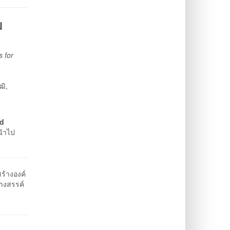
ม
 for
ฒิ,
ed
รนำไป
ร้างองค์
างสรรค์