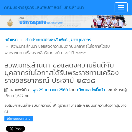
คณะบริหารธุรกิจและศิลปศาสตร์ มทร.ล้านนา
Toggl
Navig
หน้าแรก
ข่าวประกาศประชาสัมพันธ์
, ข่าวบุคลากร
สวพ.มทร.ล้านนา ขอแสดงความยินดีกับบุคลากรในโอกาสได้รับ
พระราชทานเครื่องราชอิสริยาภรณ์ ประจำปี ๒๕๖๘
สวพ.มทร.ล้านนา ขอแสดงความยินดีกับ
บุคลากรในโอกาสได้รับพระราชทานเครื่อง
ราชอิสริยาภรณ์ ประจำปี ๒๕๖๘
เผยแพร่เมื่อ :
พุธ 29 เมษายน 2569
โดย
ณิชกมล โพธิ์แก้ว
จำนวนผู้
เข้าชม 1,627 คน
ยังไม่มีคะแนนสำหรับบทความนี้
ผู้อ่านสามารถให้คะแนนบทความได้จากปุ่มข้าง
ใต้
ให้คะแนนบทความ