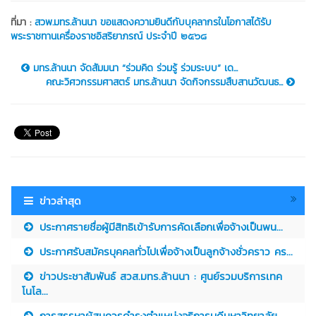
ที่มา :
สวพ.มทร.ล้านนา ขอแสดงความยินดีกับบุคลากรในโอกาสได้รับ
พระราชทานเครื่องราชอิสริยาภรณ์ ประจำปี ๒๕๖๘
มทร.ล้านนา จัดสัมมนา “ร่วมคิด ร่วมรู้ ร่วมระบบ” เด...
คณะวิศวกรรมศาสตร์ มทร.ล้านนา จัดกิจกรรมสืบสานวัฒนธ...
ข่าวล่าสุด
ประกาศรายชื่อผู้มีสิทธิเข้ารับการคัดเลือกเพื่อจ้างเป็นพน...
ประกาศรับสมัครบุคคลทั่วไปเพื่อจ้างเป็นลูกจ้างชั่วคราว คร...
ข่าวประชาสัมพันธ์ สวส.มทร.ล้านนา : ศูนย์รวมบริการเทค
โนโล...
การสรรหาผู้สมควรดำรงตำแหน่งอธิการบดีมหาวิทยาลัย