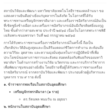
สถาบันวิจัยและพัฒนา มหาวิทยาลัยเทคโนโลยีราชมงคลล้านนา ขอ
แสดงความยินดีอย่างยิ่งแก่บุคลากรในสังกัด ในโอกาสที่ได้รับ
พระราชทานเหรียญจักรพรรดิมาลา และเครื่องราชอิสริยาภรณ์อันเป็น
ที่เชิดชูยิ่งช้างเผือก และเครื่องราชอิสริยาภรณ์อันมีเกียรติยศยิ่งมงกุฎ
ไทย ชั้นต่ำกว่าสายสะพาย ประจำปี ๒๕๖๘ เนื่องในโอกาสพระราชพิธี
เฉลิมพระชนมพรรษา วันที่ ๒๘ กรกฎาคม ๒๕๖๘
การได้รับพระราชทานเครื่องราชอิสริยาภรณ์ในครั้งนี้ ถือเป็น
เกียรติประวัติอันสูงสุดและเป็นสิริมงคลแก่ชีวิตการทำงาน สะท้อนถึง
ความวิริยะ อุตสาหะ และความมุ่งมั่นทุ่มเทในการปฏิบัติหน้าที่เพื่อ
ประโยชน์ของทางราชการและสังคม สอดคล้องกับพันธกิจของมหาวิ
ทยาลัยฯ ในด้านการสร้างงานวิจัย นวัตกรรม และการบริการวิชาการ
เพื่อพัฒนาชุมชนอย่างยั่งยืน โดยมีรายชื่อผู้ได้รับพระราชทานเครื่อง
ราชอิสริยาภรณ์ จากสถาบันวิจัยและพัฒนา ประกอบด้วยผู้บริหารและ
บุคลากร รวม ๙ ราย ดังนี้
๑. ข้าราชการพลเรือนในสถาบันอุดมศึกษา
เหรียญจักรพรรดิมาลา (๑ ราย)
ดร.รัตนพล พนมวัน ณ อยุธยา
๒. พนักงานในสถาบันอุดมศึกษา