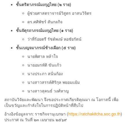
ชั้นตริตาภรณ์มงกุฎไทย (๒ ราย)
ผู้ช่วยศาสตราจารย์วิสูตร อาสนวิจิตร
ดร.ศศิพัชร์ สันกลกิจ
ชั้นจัตุรถาภรณ์มงกุฎไทย (๑ ราย)
ว่าที่ร้อยตรี รัชต์พงษ์ หอชัยรัตน์
ชั้นเบญจมาภรณ์ช้างเผือก (๕ ราย)
นายพิศาล หล้าใจ
นายอมรทัติ ขันแก้ว
นางประภา สนั่นก้อง
นางสาวสรรค์ศิริกุล พยอมแย้ม
นางสาวสุคนธ์ วงศ์หาญ
สถาบันวิจัยและพัฒนา จึงขอประกาศเกียรติคุณมา ณ โอกาสนี้ เพื่อ
เป็นขวัญและกำลังใจในการปฏิบัติหน้าที่สืบไป
อ้างอิงข้อมูลจาก: ราชกิจจานุเบกษา (
https://ratchakitcha.soc.go.th
)
ประกาศ ณ วันที่ ๒๓ เมษายน ๒๕๖๙