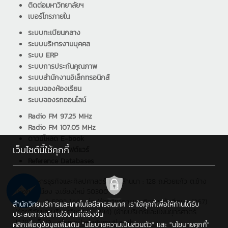
ติดต่อมหาวิทยาลัยฯ
เบอร์โทรภายใน
ระบบทะเบียนกลาง
ระบบบริหารงานบุคคล
ระบบ ERP
ระบบการประกันคุณภาพ
ระบบสำนักงานอิเล็กทรอนิกส์
ระบบจองห้องเรียน
ระบบจองรถออนไลน์
Radio FM 97.25 MHz
Radio FM 107.05 MHz
ดาวน์โหลด E-book
เว็บไซต์นี้ใช้คุกกี้
ดาวน์โหลด ซอฟต์แวร์
Reference Databases
คณะบริหารธุรกิจและศิลปศาสตร์ มทร.ล้านนา : 128 ถ.ห้วยแก้ว ต.ช้าง
เผือก อ.เมือง จ.เชียงใหม่ 50300
โทรศัพท์ : 0 5392 1444 ต่อ (ฝ่ายวิชาการและกิจการนักศึกษา: 1267)
สำนักวิทยบริการและเทคโนโลยีสารสนเทศ เราใช้คุกกี้เพื่อให้ท่านได้รับ
(ฝ่ายวิจัยและบริการวิชาการ: 1294) (ฝ่ายบริหารและแผนยุทธศาตร์:
ประสบการณ์การใช้งานที่ดียิ่งขึ้น
1279) , อีเมล : alumni.bala@rmutl.ac.th
คลิกเพื่อดูข้อมูลเพิ่มเติม
"นโยบายความเป็นส่วนตัว"
และ
"นโยบายคุกกี้"