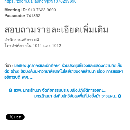
https://zoom.us/launch/jc/91076239690
Meeting ID:
910 7623 9690
Passcode:
741852
สอบถามรายละเอียดเพิ่มเติม
สำนักงานอธิการบดี
โทรศัพท์ภายใน 1011 และ 1012
ที่มา :
ขอเชิญบุคลากรและนักศึกษา ร่วมประชุมชี้แจงและแสดงความคิดเห็น
ต่อ (ร่าง) ข้อบังคับมหาวิทยาลัยเทคโนโลยีราชมงคลล้านนา เรื่อง การสรรหา
อธิการบดี พ.ศ. ....
สวพ. มทร.ล้านนา จัดกิจกรรมประชุมเชิงปฏิบัติการออกแ...
มทร.ล้านนา ส่งทีมนักวิจัยลงพื้นที่ปงยั้งม้า วางแผน...