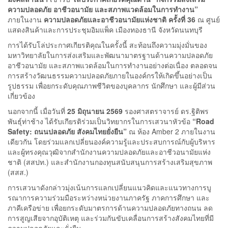
ความปลอดภัย อาชีวอนามัย และสภาพแวดล้อมในการทำงาน”
ภายในงาน
ความปลอดภัยและอาชีวอนามัยแห่งชาติ ครั้งที่ 36
ณ ศูนย์
แสดงสินค้าและการประชุมอิมแพ็ค เมืองทองธานี จังหวัดนนทบุรี
การได้รับโล่ประกาศเกียรติคุณในครั้งนี้ สะท้อนถึงความมุ่งมั่นของ
มหาวิทยาลัยในการส่งเสริมและพัฒนามาตรฐานด้านความปลอดภัย
อาชีวอนามัย และสภาพแวดล้อมในการทำงานอย่างต่อเนื่อง ตลอดจน
การสร้างวัฒนธรรมความปลอดภัยภายในองค์กรให้เกิดขึ้นอย่างเป็น
รูปธรรม เพื่อยกระดับคุณภาพชีวิตของบุคลากร นักศึกษา และผู้มีส่วน
เกี่ยวข้อง
นอกจากนี้ เมื่อวันที่
25 มิถุนายน 2569
รองศาสตราจารย์ ดร.ฐิติพร
พันธุ์ท่าช้าง ได้รับเกียรติร่วมเป็นวิทยากรในการเสวนาหัวข้อ
“Road
Safety: ถนนปลอดภัย สังคมไทยยั่งยืน”
ณ ห้อง Amber 2 ภายในงาน
เดียวกัน โดยร่วมแลกเปลี่ยนองค์ความรู้และประสบการณ์กับผู้บริหาร
และผู้ทรงคุณวุฒิจากสำนักงานความปลอดภัยและอาชีวอนามัยแห่ง
ชาติ (สสปท.) และสำนักงานกองทุนสนับสนุนการสร้างเสริมสุขภาพ
(สสส.)
การเสวนาดังกล่าวมุ่งเน้นการแลกเปลี่ยนแนวคิดและแนวทางการบู
รณาการความร่วมมือระหว่างหน่วยงานภาครัฐ ภาคการศึกษา และ
ภาคีเครือข่าย เพื่อยกระดับมาตรการด้านความปลอดภัยทางถนน ลด
การสูญเสียจากอุบัติเหตุ และร่วมกันขับเคลื่อนการสร้างสังคมไทยที่มี
ความปลอดภัยและยั่งยืน