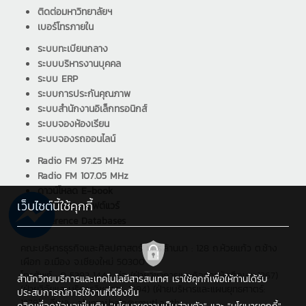
ติดต่อมหาวิทยาลัยฯ
เบอร์โทรภายใน
ระบบทะเบียนกลาง
ระบบบริหารงานบุคคล
ระบบ ERP
ระบบการประกันคุณภาพ
ระบบสำนักงานอิเล็กทรอนิกส์
ระบบจองห้องเรียน
ระบบจองรถออนไลน์
Radio FM 97.25 MHz
Radio FM 107.05 MHz
ดาวน์โหลด E-book
เว็บไซต์นี้ใช้คุกกี้
ดาวน์โหลด ซอฟต์แวร์
Reference Databases
คณะบริหารธุรกิจและศิลปศาสตร์ มทร.ล้านนา : 128 ถ.ห้วยแก้ว ต.ช้าง
เผือก อ.เมือง จ.เชียงใหม่ 50300
โทรศัพท์ : 0 5392 1444 ต่อ (ฝ่ายวิชาการและกิจการนักศึกษา: 1267)
สำนักวิทยบริการและเทคโนโลยีสารสนเทศ เราใช้คุกกี้เพื่อให้ท่านได้รับ
(ฝ่ายวิจัยและบริการวิชาการ: 1294) (ฝ่ายบริหารและแผนยุทธศาตร์:
ประสบการณ์การใช้งานที่ดียิ่งขึ้น
1279) , อีเมล : alumni.bala@rmutl.ac.th