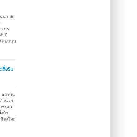
านนา จัด
อ
และธร
จำปี
สนับสนุน
ซื้อริม
ย สถาบัน
ู้อำนวย
ุมชนแม่
้งม้า
เชียงใหม่