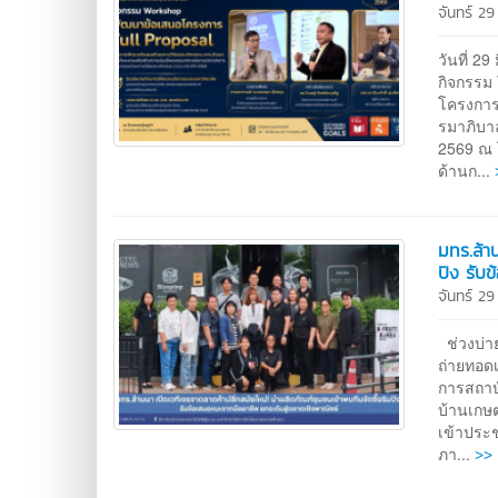
จันทร์ 2
วันที่ 
กิจกรรม
โครงการ
รมาภิบา
2569 ณ โ
ด้านก...
มทร.ล้า
ปิง รับ
จันทร์ 2
ช่วงบ่า
ถ่ายทอดเ
การสถาบ
บ้านเกษต
เข้าประช
>> 
ภา...