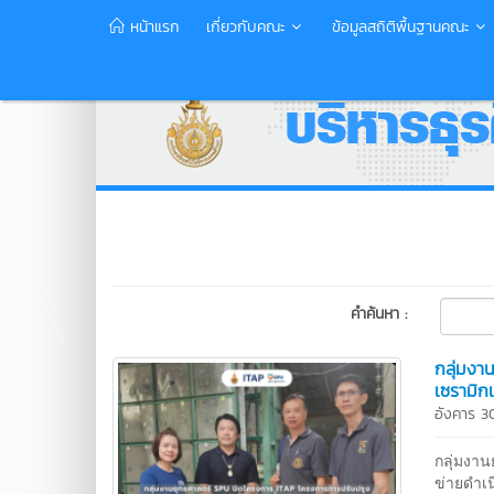
หน้าแรก
เกี่ยวกับคณะ
ข้อมูลสถิติพื้นฐานคณะ
คำค้นหา :
กลุ่มงา
เซรามิก
อังคาร 3
กลุ่มงา
ข่ายดำเ