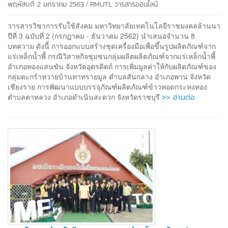
/
พฤหัสบดี 2 มกราคม 2563
RMUTL วารสารออนไลน์
วารสารวิชาการรับใช้สังคม มหาวิทยาลัยเทคโนโลยีราชมงคลล้านนา
ปีที่ 3 ฉบับที่ 2 (กรกฎาคม - ธันวาคม 2562) นำเสนอจำนวน 8
บทความ ดังนี้ การออกแบบสร้างชุดเครื่องมือเพื่อขึ้นรูปผลิตภัณฑ์จาก
แร่เหล็กน้ำพี้ กรณีวิสาหกิจชุมชนกลุ่มผลิตผลิตภัณฑ์จากแร่เหล็กน้ำพี้
อำเภอทองแสนขัน จังหวัดอุตรดิตถ์ การเพิ่มมูลค่าให้กับผลิตภัณฑ์ของ
กลุ่มตะกร้าหวายบ้านทาทรายมูล ตำบลสันกลาง อำเภอพาน จังหวัด
เชียงราย การพัฒนาแบบบรรจุภัณฑ์ผลิตภัณฑ์ข้าวทอดกระทงทอง
>> อ่านต่อ
ตำบลตาหลวง อำเภอดำเนินสะดวก จังหวัดราชบุรี