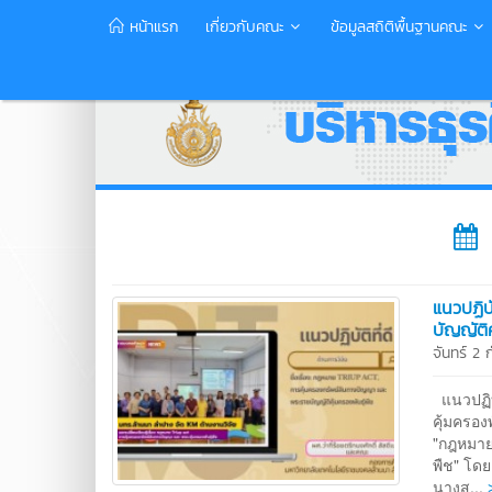
หน้าแรก
เกี่ยวกับคณะ
ข้อมูลสถิติพื้นฐานคณะ
แนวปฏิบ
บัญญัติค
จันทร์ 2
แนวปฏิบ
คุ้มครอง
"กฎหมาย
พืช" โดย
นางส...