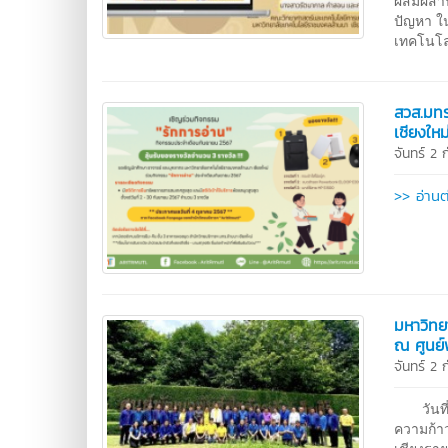
ผสมผสาน
ปัญหา ใ
เทคโนโลย
สวส.มทร
เชียงให
จันทร์ 2
>> อ่านต
มหาวิทย
ณ ศูนย์
จันทร์ 2
วันที่ 
ความก้าว