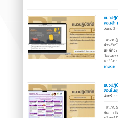
แนวปฏิบ
สอนสำหร
จันทร์ 2
แนวปฏิบ
สำหรับน
ยินดีที่
วัฒนธรร
นา" โดย
อ่านต่อ
แนวปฏิบ
สอนในยุค
จันทร์ 2
แนวปฏิบั
กับการจั
นรินทร์ร