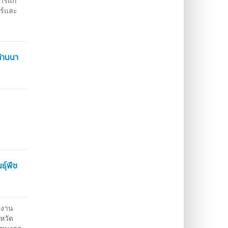
ารแก้
ร์และ
ล้านนา
ุ์พืช
ยงาน
งหวัด