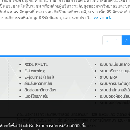
ย โดยมี รศ.ดร.อุเทน คำน่าน รักษาการอธิการบดี มหาวิทยาลัยเทคโนโลยี
เป็นประธานในที่ประชุม พร้อมด้วยผู้บริหารระดับสูงของมหาวิทยาลัยและบุ
้แก่ ผศ.ดร.จัตตุฤทธิ์ ทองปรอน ที่ปรึกษาอธิการบดี, ม.ร.ว.เพ็ญศิริ จักรพันธ์ 
>> อ่านต่อ
กงานกิจกรรมพิเศษ มูลนิธิชัยพัฒนา, และ นายประวิ...
«
1
2
RCDL RMUTL
ระบบทะเบียนกลาง
E-Learning
ระบบบริหารงานบุ
E-journal (Thai)
ระบบ ERP
อีเมล์มหาวิทยาลัย
ระบบการประกันค
ติดต่อมหาวิทยาลัยฯ
ระบบสำนักงานอิเล
เบอร์โทรภายใน
ระบบจองห้องเรีย
ระบบจองรถออนไล
คณะบริหารธุรกิจและศิลปศาสตร์ มทร.ล้านนา : 128 ถ.ห้วยแก้ว ต.ช้างเผ
โทรศัพท์ : 0 5392 1444 ต่อ (ฝ่ายวิชาการและกิจการนักศึกษา: 1267) (
กกี้เพื่อให้ท่านได้รับประสบการณ์การใช้งานที่ดียิ่งขึ้น
ศาตร์: 1279) , อีเมล : alumni.bala@rmutl.ac.th