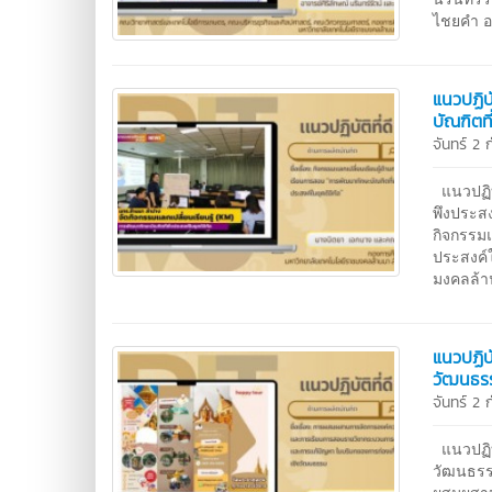
ไชยคำ อา
แนวปฏิบ
บัณฑิตที
จันทร์ 2
แนวปฏิบั
พึงประสง
กิจกรรมแ
ประสงค์
มงคลล้าน
แนวปฏิบ
วัฒนธร
จันทร์ 2
แนวปฏิบั
วัฒนธรรม