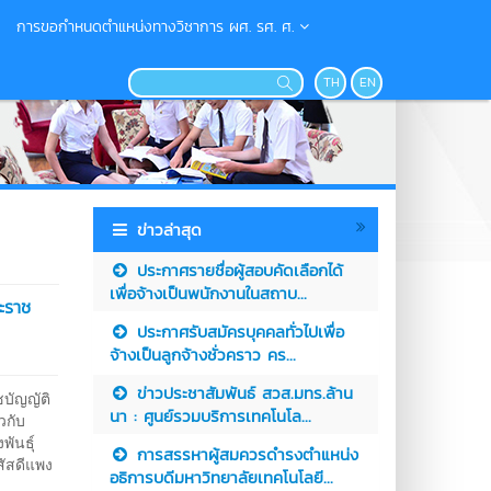
การขอกำหนดตำแหน่งทางวิชาการ ผศ. รศ. ศ.
TH
EN
ข่าวล่าสุด
ประกาศรายชื่อผู้สอบคัดเลือกได้
เพื่อจ้างเป็นพนักงานในสถาบ...
ะราช
ประกาศรับสมัครบุคคลทั่วไปเพื่อ
จ้างเป็นลูกจ้างชั่วคราว คร...
ข่าวประชาสัมพันธ์ สวส.มทร.ล้าน
บัญญัติ
นา : ศูนย์รวมบริการเทคโนโล...
วกับ
ันธุ์
การสรรหาผู้สมควรดำรงตำแหน่ง
สัสดีแพง
อธิการบดีมหาวิทยาลัยเทคโนโลยี...