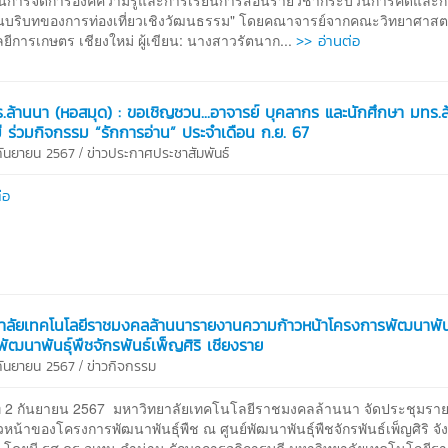
การจัดการองค์ความรู้และการเรียนการสอนรายวิชากระบวนการคิดและก
นบริบทของการท่องเที่ยวเชิงวัฒนธรรม" โดยคณาจารย์จากคณะวิทยาศาสต
>> อ่านต่อ
ีการเกษตร เชียงใหม่ ผู้เขียน: นางสาวรัตนาก...
.ล้านนา (หอสมุด) : ขอเชิญชวน...อาจารย์ บุคลากร และนักศึกษา มทร.
ม่ ร่วมกิจกรรม “รักการอ่าน” ประจำเดือน ก.ย. 67
/
 กันยายน 2567
ข่าวประกาศประชาสัมพันธ์
่อ
าลัยเทคโนโลยีราชมงคลล้านนารายงานความก้าวหน้าโครงการพัฒนาพันธ
พัฒนาพันธุ์พืชจักรพันธ์เพ็ญศิริ เชียงราย
/
 กันยายน 2567
ข่าวกิจกรรม
2 กันยายน 2567 มหาวิทยาลัยเทคโนโลยีราชมงคลล้านนา จัดประชุมรา
หน้าของโครงการพัฒนาพันธุ์พืช ณ ศูนย์พัฒนาพันธุ์พืชจักรพันธ์เพ็ญศิริ จั