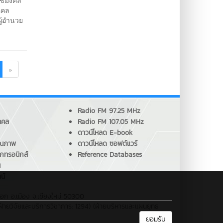
ราชมงคล
คคล
ผู้อำนวย
»
Radio FM 97.25 MHz
คคล
Radio FM 107.05 MHz
ดาวน์โหลด E-book
ุณภาพ
ดาวน์โหลด ซอฟต์แวร์
็กทรอนิกส์
Reference Databases
น
น์
ือก อ.เมือง จ.เชียงใหม่ 50300
ฝ่ายวิจัยและบริการวิชาการ: 1294) (ฝ่ายบริหารและแผนยุทธ
ยอมรับ