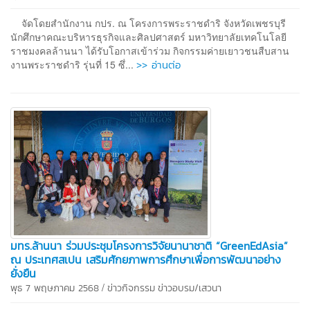
จัดโดยสำนักงาน กปร. ณ โครงการพระราชดำริ จังหวัดเพชรบุรี
นักศึกษาคณะบริหารธุรกิจและศิลปศาสตร์ มหาวิทยาลัยเทคโนโลยี
ราชมงคลล้านนา ได้รับโอกาสเข้าร่วม กิจกรรมค่ายเยาวชนสืบสาน
>> อ่านต่อ
งานพระราชดำริ รุ่นที่ 15 ซึ่...
มทร.ล้านนา ร่วมประชุมโครงการวิจัยนานาชาติ “GreenEdAsia”
ณ ประเทศสเปน เสริมศักยภาพการศึกษาเพื่อการพัฒนาอย่าง
ยั่งยืน
/
พุธ 7 พฤษภาคม 2568
ข่าวกิจกรรม
ข่าวอบรม/เสวนา