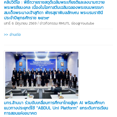
คลิปวิดีโอ : พิธีถวายราชสดุดีเฉลิมพระเกียรติและลงนามถวาย
พระพรชัยมงคล เนื่องในโอกาสวันเฉลิมฉลองพระชนมพรรษา
สมเด็จพระนางเจ้าสุทิดา พัชรสุธาพิมลลักษณ พระบรมราชินี
ประจำปีพุทธศักราช ๒๕๖๙
/
เสาร์ 6 มิถุนายน 2569
ข่าวกิจกรรม
RMUTL ช่อง@Youtube
>> อ่านต่อ
มทร.ล้านนา ร่วมขับเคลื่อนการศึกษาไทยสู่ยุค AI พร้อมศึกษา
แนวทางประยุกต์ใช้ “ABDUL Uni Platform” ยกระดับการเรียน
การสอนแห่งอนาคต