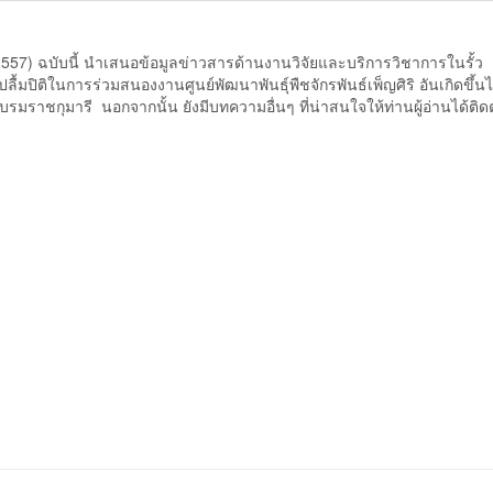
2557) ฉบับนี้ นําเสนอข้อมูลข่าวสารด้านงานวิจัยและบริการวิชาการในรั้ว
ปิติในการร่วมสนองงานศูนย์พัฒนาพันธุ์พืชจักรพันธ์เพ็ญศิริ อันเกิดขึ้น
าชกุมารี นอกจากนั้น ยังมีบทความอื่นๆ ที่น่าสนใจให้ท่านผู้อ่านได้ติ