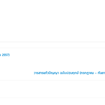
น 2557)
วารสารแก้วปัญญา ฉบับปฐมฤกษ์ (กรกฎาคม - กันยาย