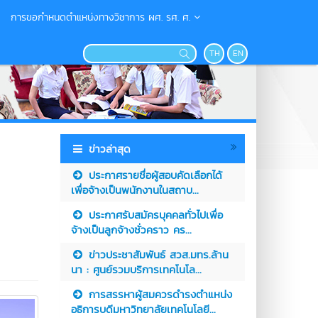
การขอกำหนดตำแหน่งทางวิชาการ ผศ. รศ. ศ.
TH
EN
ข่าวล่าสุด
ประกาศรายชื่อผู้สอบคัดเลือกได้
เพื่อจ้างเป็นพนักงานในสถาบ...
ประกาศรับสมัครบุคคลทั่วไปเพื่อ
จ้างเป็นลูกจ้างชั่วคราว คร...
ข่าวประชาสัมพันธ์ สวส.มทร.ล้าน
นา : ศูนย์รวมบริการเทคโนโล...
การสรรหาผู้สมควรดำรงตำแหน่ง
อธิการบดีมหาวิทยาลัยเทคโนโลยี...